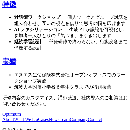
特徴
対話型ワークショップ
— 個人ワークとグループ対話を
組み合わせ、互いの視点を借りて思考の幅を広げます
AI ファシリテーション
— 生成 AI が議論を可視化し、
参加者一人ひとりの「気づき」を引き出します
継続学習設計
— 単発研修で終わらない、行動変容まで
伴走する設計
実績
エヌエス生命保険株式会社オープンオフィスでのワー
クショップ実施
筑波大学附属小学校 6 年生クラスでの特別授業
研修内容のカスタマイズ、講師派遣、社内導入のご相談はお
問い合わせください。
Optimium
About
What We Do
Cases
News
Team
Company
Contact
© 2026 Optimium