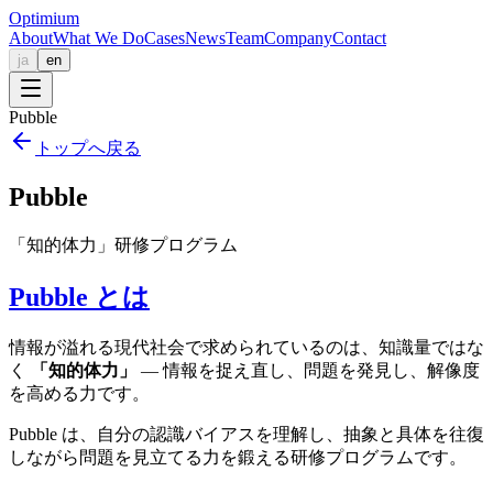
Optimium
About
What We Do
Cases
News
Team
Company
Contact
ja
en
Pubble
トップへ戻る
Pubble
「知的体力」研修プログラム
Pubble とは
情報が溢れる現代社会で求められているのは、知識量ではな
く
「知的体力」
— 情報を捉え直し、問題を発見し、解像度
を高める力です。
Pubble は、自分の認識バイアスを理解し、抽象と具体を往復
しながら問題を見立てる力を鍛える研修プログラムです。