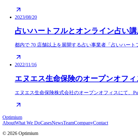
2023/08/20
占いハートフルとオンライン占い講
都内で 70 店舗以上を展開する占い事業者「占いハー
2022/11/16
エヌエス生命保険のオープンオフィスに
エヌエス生命保険株式会社のオープンオフィスにて、Pub
Optimium
About
What We Do
Cases
News
Team
Company
Contact
© 2026 Optimium