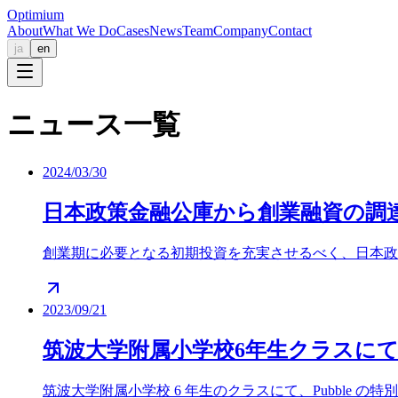
Optimium
About
What We Do
Cases
News
Team
Company
Contact
ja
en
ニュース一覧
2024/03/30
日本政策金融公庫から創業融資の調
創業期に必要となる初期投資を充実させるべく、日本政策金
2023/09/21
筑波大学附属小学校6年生クラスにて P
筑波大学附属小学校 6 年生のクラスにて、Pubble 