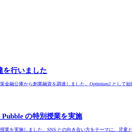
達を行いました
融公庫から創業融資を調達しました。Optimium2 として
ubble の特別授業を実施
の特別授業を実施しました。SNS との向き合い方をテーマに、児